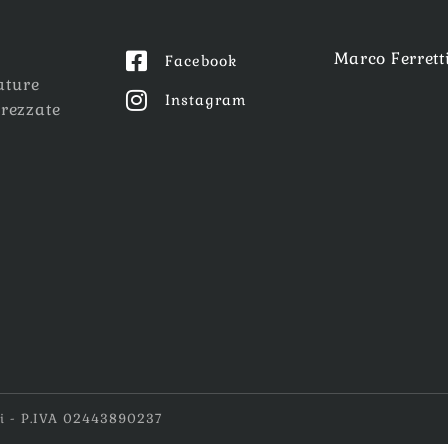
Marco Ferret
Facebook
ature
Instagram
prezzate
ati - P.IVA 02443890237